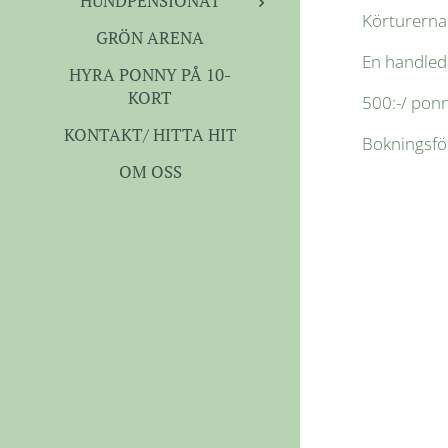
HUNDPENSIONAT
Körturerna 
GRÖN ARENA
En handleda
HYRA PONNY PÅ 10-
KORT
500:-/ pon
KONTAKT/ HITTA HIT
Bokningsfö
OM OSS