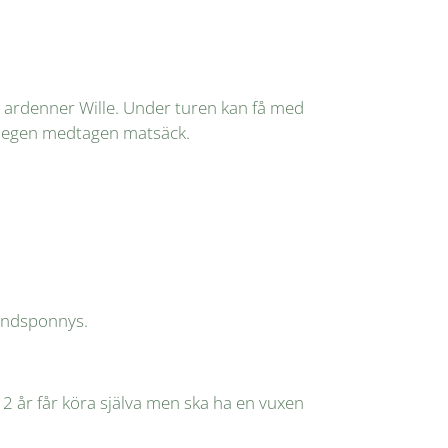
a ardenner Wille. Under turen kan få med
 äta egen medtagen matsäck.
landsponnys.
12 år får köra själva men ska ha en vuxen