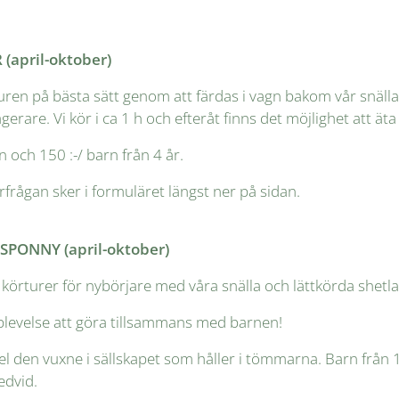
(april-oktober)
ren på bästa sätt genom att färdas i vagn bakom vår snäll
gerare. Vi kör i ca 1 h och efteråt finns det möjlighet att
n och 150 :-/ barn från 4 år.
frågan sker i formuläret längst ner på sidan.
PONNY (april-oktober)
 körturer för nybörjare med våra snälla och lättkörda shet
plevelse att göra tillsammans med barnen!
gel den vuxne i sällskapet som håller i tömmarna. Barn från 
edvid.