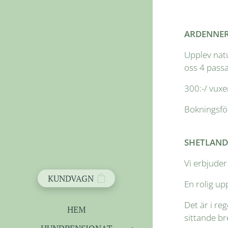
ARDENNER 
Upplev natu
oss 4 passa
300:-/ vuxe
Bokningsför
SHETLANDS
Vi erbjuder
KUNDVAGN
En rolig up
Det är i re
HEM
sittande br